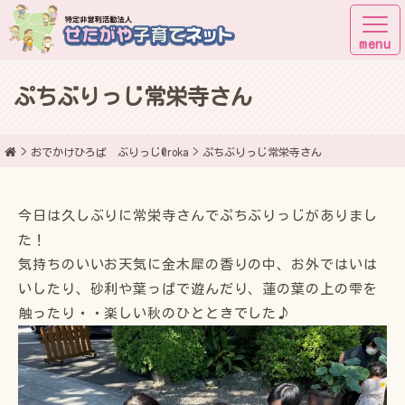
ぷちぶりっじ常栄寺さん
子育てしながら街に出よう！
おでかけひろば ぶりっじ@roka
ぷちぶりっじ常栄寺さん
今日は久しぶりに常栄寺さんでぷちぶりっじがありまし
た！
気持ちのいいお天気に金木犀の香りの中、お外ではいは
いしたり、砂利や葉っぱで遊んだり、蓮の葉の上の雫を
触ったり・・楽しい秋のひとときでした♪