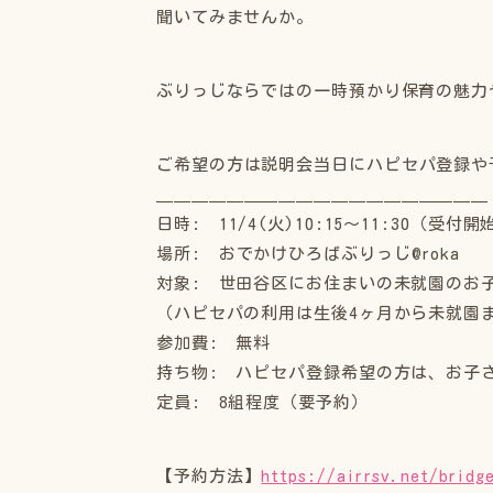
聞いてみませんか。
ぶりっじならではの一時預かり保育の魅
ご希望の方は説明会当日にハピセパ登録や
＿＿＿＿＿＿＿＿＿＿＿＿＿＿＿＿＿＿＿
日時: 11/4(火)10:15〜11:30（受付開始
場所: おでかけひろばぶりっじ@roka
対象: 世田谷区にお住まいの未就園のお
（ハピセパの利用は生後4ヶ月から未就園
参加費: 無料
持ち物: ハピセパ登録希望の方は、お子さ
定員: 8組程度（要予約）
【予約方法】
https://airrsv.net/bridg