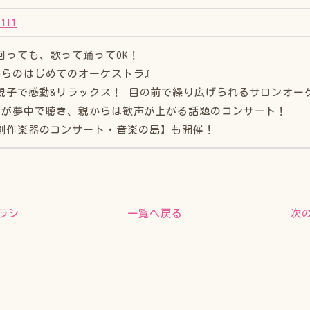
-1l1
回っても、歌って踊ってOK！
からのはじめてのオーケストラ』
親子で感動&リラックス！ 目の前で繰り広げられるサロンオー
ちが夢中で聴き、親からは歓声が上がる話題のコンサート！
創作楽器のコンサート・音楽の島】も開催！
ラシ
次
一覧へ戻る