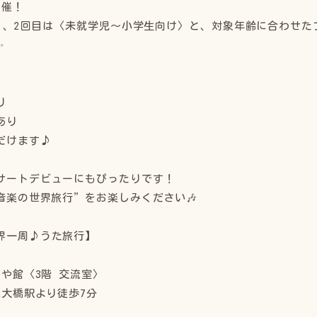
開催！
け〉、2回目は〈未就学児〜小学生向け〉と、対象年齢に合わせ
✨
り
あり
だけます♪
サートデビューにもぴったりです！
音楽の世界旅行”をお楽しみください🎶
界一周♪うた旅行】
や館〈3階 交流室〉
尻大橋駅より徒歩7分