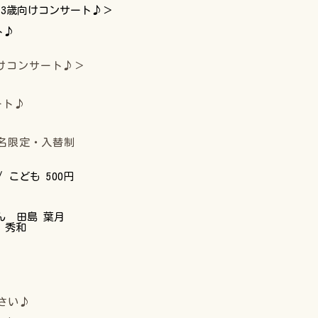
～3歳向けコンサート♪＞
ト♪
けコンサート♪＞
サート♪
0名限定・入替制
 / こども 500円
ん 田島 葉月
 秀和
さい♪