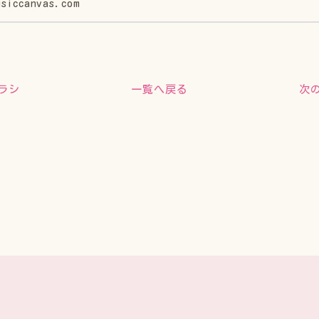
siccanvas.com
ラシ
次
一覧へ戻る