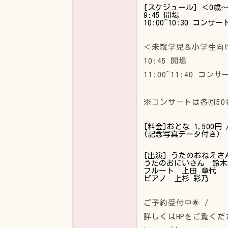
[スケジュール] ＜0歳
9:45 開場
10:00~10:30 コンサー
＜未就学児＆小学生向
10:45 開場
11:00~11:40 コン
​​※コンサートは各回5
[料金] ​おとな 1,500円
​(記念写真データ付き)​
[出演] うたのおねえさ
うたのおにいさん 鈴木
フルート 上田 章代
ピアノ 上杉 彩乃
ご予約受付中🌟 /
詳しくはHPをご覧くだ