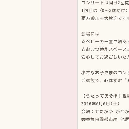
コンサートは同日2回
1回目は〈0〜3歳向
両方参加も大歓迎です
会場には
☆ベビーカー置き場あ
☆おむつ替えスペース
安心してお過ごしいた
小さなお子さまのコン
ご家族で、心はずむ“
【うたってあそぼ！世
2026年6月6日(土)
会場：せたがや がやが
🚃東急田園都市線 池