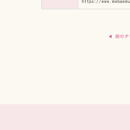
https://www.mebaemu
◀ 前のチ