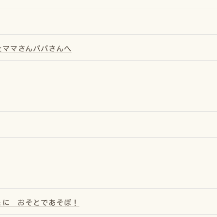
たママさんパパさんへ
ょに おそとであそぼ！