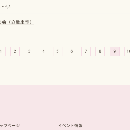
ゃ〜い
の会（分散来室）
1
2
3
4
5
6
7
8
9
1
イベント情報
ップページ