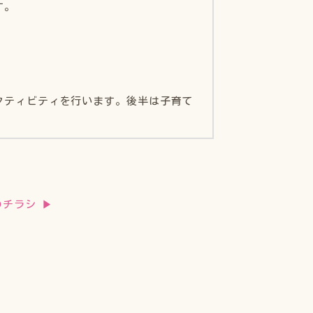
す。
クティビティを行います。後半は子育て
のチラシ ▶