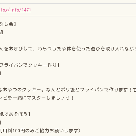
blog/info/1471
はなし会】
４組
なさんをお呼びして、わらべうたや体を使った遊びを取り入れな
単フライパンでクッキー作り】
組
なおやつのクッキー。なんとポリ袋とフライパンで作ります！
シピを一緒にマスターしましょう！
聞紙であそぼう】
組
利用料100円のみご協力お願いします）